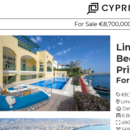
For Sale €8,700,00
Li
Be
Pr
For
€8,
Lim
Det
6 
49
56