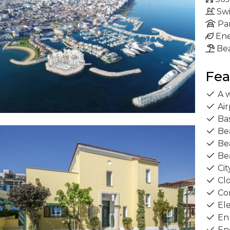
Sw
Pa
Ene
Be
Fea
A w
Air
Ba
Bea
Bea
Bea
Cit
Clo
Con
Ele
En 
Ene